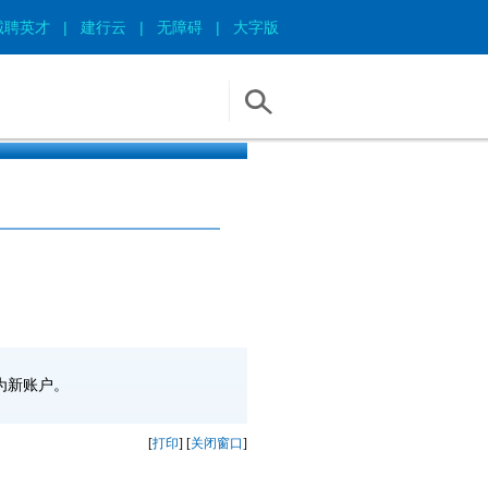
诚聘英才
|
建行云
|
无障碍
|
大字版
为新账户。
[
打印
] [
关闭窗口
]