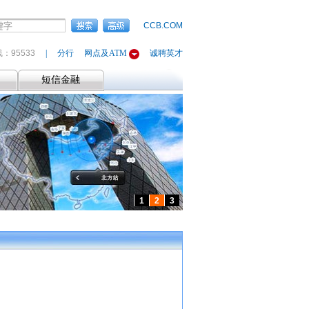
CCB.COM
：95533
|
分行
网点及ATM
诚聘英才
短信金融
1
2
3