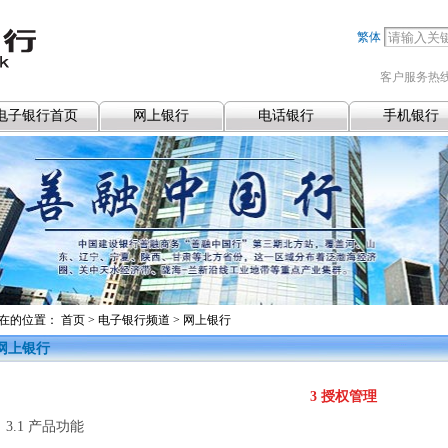
繁体
客户服务热线
电子银行首页
网上银行
电话银行
手机银行
<A HREF="http://www.ccb.com/cn/html1/office/eccb/dzb/subject/13/0625zgx/index.html?adv_id=dz_1_d2" TARGET="_blank" class="p1">善融中国行</A>
在的位置：
首页
>
电子银行频道
>
网上银行
网上银行
3 授权管理
3.1
产品功能