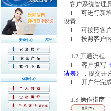
客户系统管理
l
可进行新
设置。
l
可按照客
l
按照客户
更多>>
安全中心
1.2
开通流程
l
客户填写
请表》
，提交开
体验中心
l
开户行完
1.3
操作指南